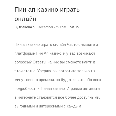
Пин ап казино играть
онлайн
By
finaladmin
|
December 4th, 2021
|
pin up
Пин ап казино играть онлайн Часто слышите о
платформе Пин Ап казино, и у вас возникают
вопросы? Ответы на них вы сможете найти в
этой статье. Уверяю, вы потратите только 10
минут своего времени, но будете знать обо всех
подробностях Пинап казино. Игровые автоматы
в интернете становятся всё более доступными,
выгодными и интересными с каждым